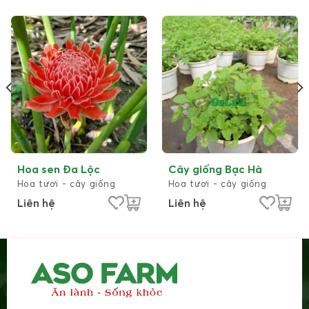
thơm nhẹ nhàng, dễ chịu, giúp xua đuổi côn trùng và
mang lại cảm giác thư thái cho người dùng.
Lưu ý
: Cây giống được gửi từ Lâm Đồng, quý khách
đặt hàng vui lòng liên hệ hotline 0914.107.107
Đặc điểm của cây Santonia
Hoa sen Đa Lộc
Cây giống Bạc Hà
Hoa tươi - cây giống
Hoa tươi - cây giống
Liên hệ
Liên hệ