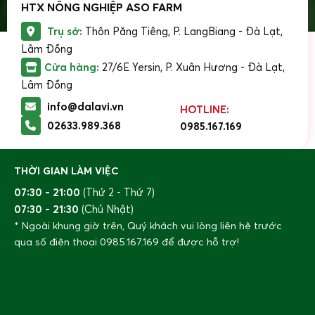
HTX NÔNG NGHIỆP ASO FARM
Trụ sở:
Thôn Păng Tiêng, P. LangBiang - Đà Lạt,
Lâm Đồng
Cửa hàng:
27/6E Yersin, P. Xuân Hương - Đà Lạt,
Lâm Đồng
info@dalavi.vn
HOTLINE:
02633.989.368
0985.167.169
THỜI GIAN LÀM VIỆC
07:30 - 21:00
(Thứ 2 - Thứ 7)
07:30 - 21:30
(Chủ Nhật)
Đặc điểm của cây Santonia.
* Ngoài khung giờ trên, Quý khách vui lòng liên hệ trước
qua số điện thoại
0985.167.169
để được hỗ trợ!
Cây Santonia
có chiều cao trung bình từ 30-60cm, thân
cây có màu xanh xám, lá cây mọc sát nhau, có hình bầu
dục, mịn màng và phủ đầy lông tơ trắng. Cây có hoa nhỏ,
màu vàng cam, mọc thành từng cụm ở ngọn cây.