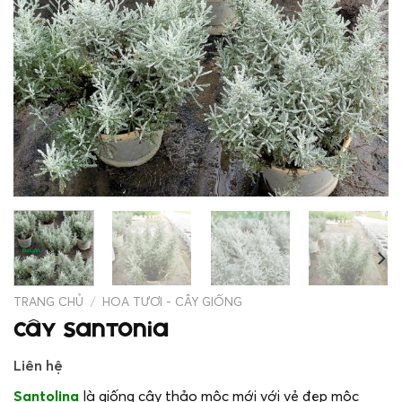
TRANG CHỦ
/
HOA TƯƠI - CÂY GIỐNG
Cây Santonia
Liên hệ
Santolina
là giống cây thảo mộc mới với vẻ đẹp mộc