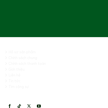
Cây Santonia
là loại cây ưa nắng, thích hợp trồng ở
những nơi có ánh nắng đầy đủ. Cây có khả năng chịu hạn
tốt, không cần tưới nhiều nước.
Công dụng của cây Santonia
THÔNG TIN CHUNG
Hồ sơ sản phẩm
Chính sách chung
Chính sách thanh toán
Giới thiệu
Liên hệ
Tin tức
Tìm cộng sự
KẾT NỐI VỚI CHÚNG TÔI