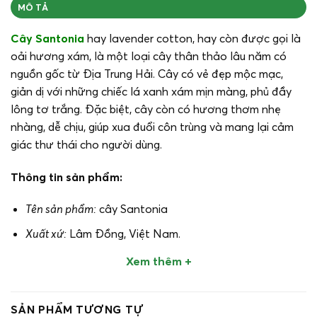
MÔ TẢ
Cây
Santonia
hay lavender cotton, hay còn được gọi là
oải hương xám, là một loại cây thân thảo lâu năm có
nguồn gốc từ Địa Trung Hải. Cây có vẻ đẹp mộc mạc,
giản dị với những chiếc lá xanh xám mịn màng, phủ đầy
lông tơ trắng. Đặc biệt, cây còn có hương thơm nhẹ
nhàng, dễ chịu, giúp xua đuổi côn trùng và mang lại cảm
giác thư thái cho người dùng.
Thông tin sản phẩm:
Tên sản phẩm:
cây Santonia
Xuất xứ:
Lâm Đồng, Việt Nam.
Kỹ thuật trồng và chăm sóc:
(xem thông tin chi tiết bên
Xem thêm +
dưới).
Hướng dẫn sử dụng:
Dùng để trang trí, cây có hương
SẢN PHẨM TƯƠNG TỰ