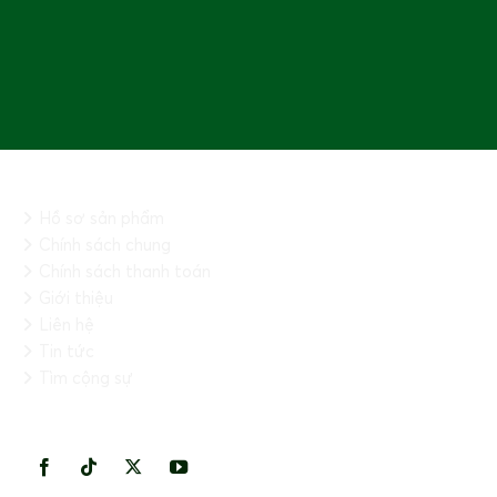
THÔNG TIN CHUNG
Hồ sơ sản phẩm
Chính sách chung
Chính sách thanh toán
Giới thiệu
Liên hệ
Tin tức
Tìm cộng sự
KẾT NỐI VỚI CHÚNG TÔI