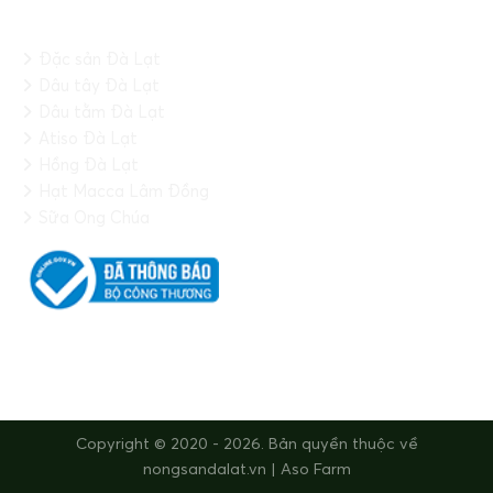
HỆ THỐNG
Đặc sản Đà Lạt
Dâu tây Đà Lạt
Dâu tằm Đà Lạt
Atiso Đà Lạt
Hồng Đà Lạt
Hạt Macca Lâm Đồng
Sữa Ong Chúa
FANPAGE
Copyright © 2020 - 2026. Bản quyền thuộc về
nongsandalat.vn | Aso Farm