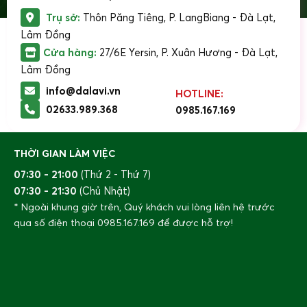
Trụ sở:
Thôn Păng Tiêng, P. LangBiang - Đà Lạt,
Lâm Đồng
Cửa hàng:
27/6E Yersin, P. Xuân Hương - Đà Lạt,
Lâm Đồng
info@dalavi.vn
HOTLINE:
02633.989.368
0985.167.169
THỜI GIAN LÀM VIỆC
07:30 - 21:00
(Thứ 2 - Thứ 7)
07:30 - 21:30
(Chủ Nhật)
* Ngoài khung giờ trên, Quý khách vui lòng liên hệ trước
qua số điện thoại
0985.167.169
để được hỗ trợ!