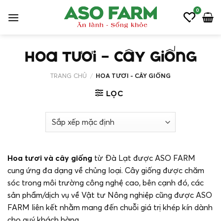
Bỏ
0
qua
nội
dung
Hoa tươi - cây giống
TRANG CHỦ
/
HOA TƯƠI - CÂY GIỐNG
LỌC
Hoa tươi và cây giống
từ Đà Lạt được ASO FARM
cung ứng đa dạng về chủng loại. Cây giống được chăm
sóc trong môi trường công nghệ cao, bên cạnh đó, các
sản phẩm/dịch vụ về Vật tư Nông nghiệp cũng được ASO
FARM liên kết nhằm mang đến chuỗi giá trị khép kín dành
cho quý khách hàng.