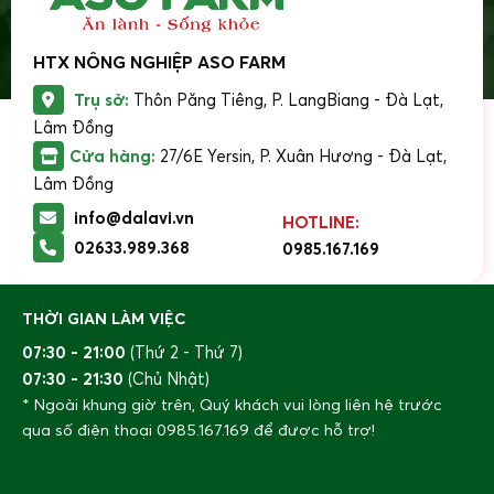
HTX NÔNG NGHIỆP ASO FARM
Trụ sở:
Thôn Păng Tiêng, P. LangBiang - Đà Lạt,
Lâm Đồng
Cửa hàng:
27/6E Yersin, P. Xuân Hương - Đà Lạt,
Lâm Đồng
info@dalavi.vn
HOTLINE:
02633.989.368
0985.167.169
THỜI GIAN LÀM VIỆC
07:30 - 21:00
(Thứ 2 - Thứ 7)
07:30 - 21:30
(Chủ Nhật)
* Ngoài khung giờ trên, Quý khách vui lòng liên hệ trước
qua số điện thoại
0985.167.169
để được hỗ trợ!