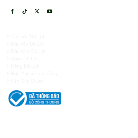
KẾT NỐI VỚI CHÚNG TÔI
HỆ THỐNG
Đặc sản Đà Lạt
Dâu tây Đà Lạt
Dâu tằm Đà Lạt
Atiso Đà Lạt
Hồng Đà Lạt
Hạt Macca Lâm Đồng
Sữa Ong Chúa
FANPAGE