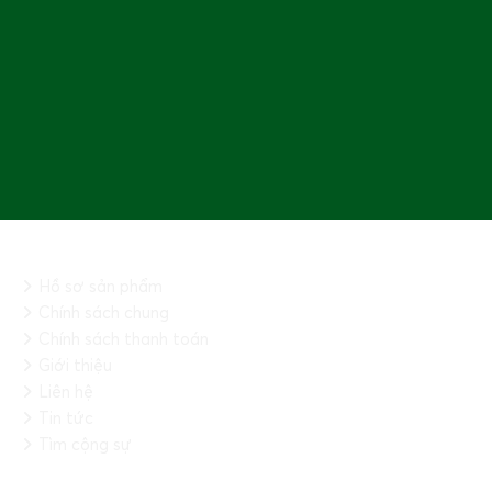
THÔNG TIN CHUNG
Hồ sơ sản phẩm
Chính sách chung
Chính sách thanh toán
Giới thiệu
Liên hệ
Tin tức
Tìm cộng sự