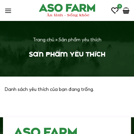
Bỏ
0
qua
nội
dung
Trang chủ
»
Sản phẩm yêu thích
Sản phẩm yêu thích
Danh sách yêu thích của bạn đang trống.