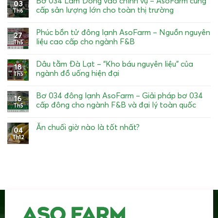
Bơ 034 Lâm Đồng vào chính vụ – AsoFarm cung
03
cấp sản lượng lớn cho toàn thị trường
Th6
Phúc bồn tử đông lạnh AsoFarm – Nguồn nguyên
27
liệu cao cấp cho ngành F&B
Th5
Dâu tằm Đà Lạt – “Kho báu nguyên liệu” của
18
ngành đồ uống hiện đại
Th5
Bơ 034 đông lạnh AsoFarm – Giải pháp bơ 034
16
cấp đông cho ngành F&B và đại lý toàn quốc
Th5
Ăn chuối giờ nào là tốt nhất?
04
Th12