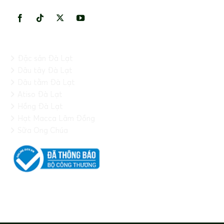
HỆ THỐNG
Đặc sản Đà Lạt
Dâu tây Đà Lạt
Dâu tằm Đà Lạt
Atiso Đà Lạt
Hồng Đà Lạt
Hạt Macca Lâm Đồng
Sữa Ong Chúa
FANPAGE