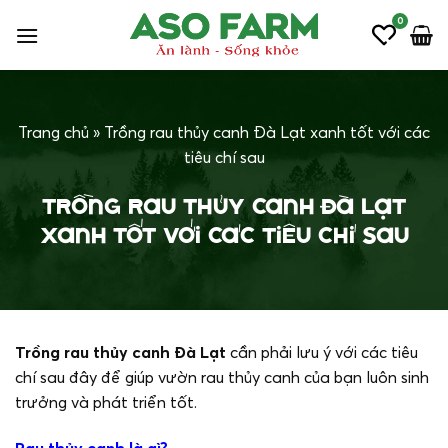
Bỏ
0
qua
nội
dung
Trang chủ
»
Trồng rau thủy canh Đà Lạt xanh tốt với các
tiêu chí sau
Trồng rau thủy canh Đà Lạt
xanh tốt với các tiêu chí sau
Trồng rau thủy canh Đà Lạt
cần phải lưu ý với các tiêu
chí sau đây để giúp vườn rau thủy canh của bạn luôn sinh
trưởng và phát triển tốt.
Rau thủy canh là gì?