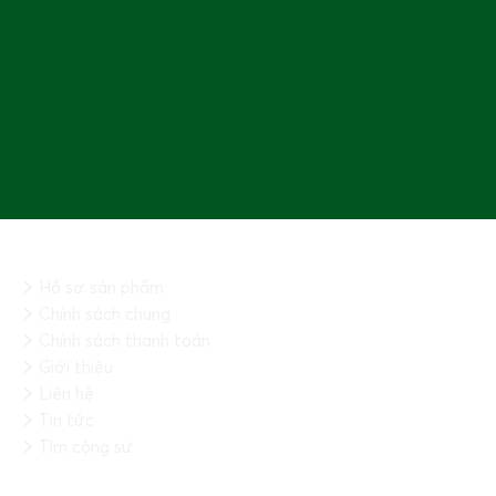
THÔNG TIN CHUNG
Hồ sơ sản phẩm
Chính sách chung
Chính sách thanh toán
Giới thiệu
Liên hệ
Tin tức
Tìm cộng sự
KẾT NỐI VỚI CHÚNG TÔI