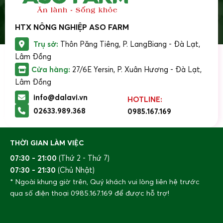
HTX NÔNG NGHIỆP ASO FARM
Trụ sở:
Thôn Păng Tiêng, P. LangBiang - Đà Lạt,
Lâm Đồng
Cửa hàng:
27/6E Yersin, P. Xuân Hương - Đà Lạt,
Lâm Đồng
info@dalavi.vn
HOTLINE:
02633.989.368
0985.167.169
THỜI GIAN LÀM VIỆC
07:30 - 21:00
(Thứ 2 - Thứ 7)
07:30 - 21:30
(Chủ Nhật)
* Ngoài khung giờ trên, Quý khách vui lòng liên hệ trước
qua số điện thoại
0985.167.169
để được hỗ trợ!