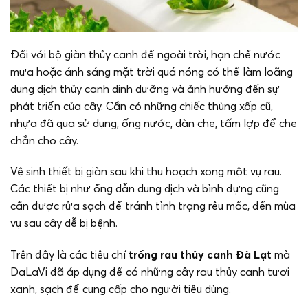
Đối với bộ giàn thủy canh để ngoài trời, hạn chế nước
mưa hoặc ánh sáng mặt trời quá nóng có thể làm loãng
dung dịch thủy canh dinh dưỡng và ảnh hưởng đến sự
phát triển của cây. Cần có những chiếc thùng xốp cũ,
nhựa đã qua sử dụng, ống nước, dàn che, tấm lợp để che
chắn cho cây.
Vệ sinh thiết bị giàn sau khi thu hoạch xong một vụ rau.
Các thiết bị như ống dẫn dung dịch và bình đựng cũng
cần được rửa sạch để tránh tình trạng rêu mốc, đến mùa
vụ sau cây dễ bị bệnh.
Trên đây là các tiêu chí
trồng rau thủy canh Đà Lạt
mà
DaLaVi đã áp dụng để có những cây rau thủy canh tươi
xanh, sạch để cung cấp cho người tiêu dùng.