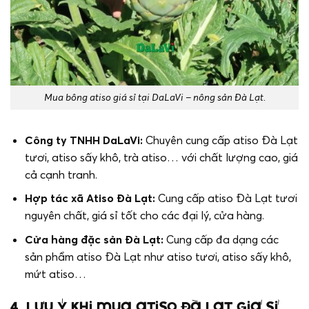
Mua bông atiso giá sỉ tại DaLaVi – nông sản Đà Lạt.
Công ty TNHH DaLaVi:
Chuyên cung cấp atiso Đà Lạt
tươi, atiso sấy khô, trà atiso… với chất lượng cao, giá
cả cạnh tranh.
Hợp tác xã Atiso Đà Lạt:
Cung cấp atiso Đà Lạt tươi
nguyên chất, giá sỉ tốt cho các đại lý, cửa hàng.
Cửa hàng đặc sản Đà Lạt:
Cung cấp đa dạng các
sản phẩm atiso Đà Lạt như atiso tươi, atiso sấy khô,
mứt atiso…
4. Lưu ý khi mua atiso Đà Lạt giá sỉ