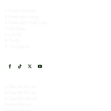
THÔNG TIN CHUNG
Hồ sơ sản phẩm
Chính sách chung
Chính sách thanh toán
Giới thiệu
Liên hệ
Tin tức
Tìm cộng sự
KẾT NỐI VỚI CHÚNG TÔI
HỆ THỐNG
Đặc sản Đà Lạt
Dâu tây Đà Lạt
Dâu tằm Đà Lạt
Atiso Đà Lạt
Hồng Đà Lạt