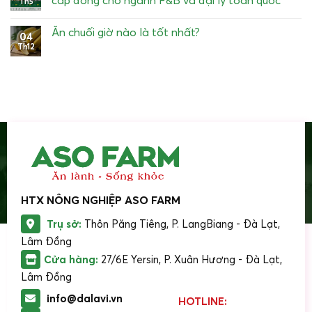
Th5
Ăn chuối giờ nào là tốt nhất?
04
Th12
HTX NÔNG NGHIỆP ASO FARM
Trụ sở:
Thôn Păng Tiêng, P. LangBiang - Đà Lạt,
Lâm Đồng
Cửa hàng:
27/6E Yersin, P. Xuân Hương - Đà Lạt,
Lâm Đồng
info@dalavi.vn
HOTLINE: