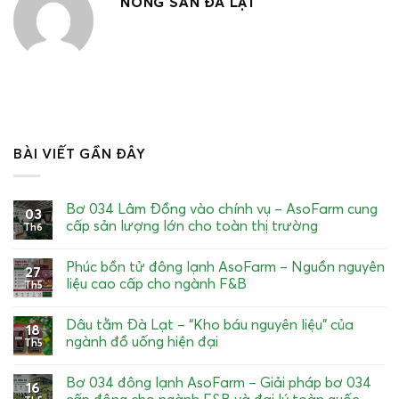
NÔNG SẢN ĐÀ LẠT
BÀI VIẾT GẦN ĐÂY
Bơ 034 Lâm Đồng vào chính vụ – AsoFarm cung
03
cấp sản lượng lớn cho toàn thị trường
Th6
Phúc bồn tử đông lạnh AsoFarm – Nguồn nguyên
27
liệu cao cấp cho ngành F&B
Th5
Dâu tằm Đà Lạt – “Kho báu nguyên liệu” của
18
ngành đồ uống hiện đại
Th5
Bơ 034 đông lạnh AsoFarm – Giải pháp bơ 034
16
cấp đông cho ngành F&B và đại lý toàn quốc