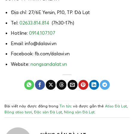
Địa chỉ: 27/6E Yersin, P.10, TP. Đà Lạt
Tel:
02633.814.814
(7h30-17h)
Hotline:
0914.107.107
Email: info@dalavi.vn
Facebook: fb.com/dalavi.vn
Website:
nongsandalat.vn
Bài viết này được đăng trong
Tin tức
và được gắn thẻ
Atiso Đà Lạt
,
Bông atiso tươi
,
Đặc sản Đà Lạt
,
Nông sản Đà Lạt
.