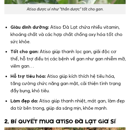
Atiso được ví như “thần dược” tốt cho gan.
Giàu dinh dưỡng:
Atiso Đà Lạt chứa nhiều vitamin,
khoáng chất và các hợp chất chống oxy hóa tốt cho
sức khỏe.
Tốt cho gan:
Atiso giúp thanh lọc gan, giải độc cơ
thể, hỗ trợ điều trị các bệnh về gan như gan nhiễm mỡ,
viêm gan…
Hỗ trợ tiêu hóa:
Atiso giúp kích thích hệ tiêu hóa,
tăng cường chức năng gan mật, cải thiện tình trạng
đầy bụng, khó tiêu.
Làm đẹp da:
Atiso giúp thanh nhiệt, mát gan, làm đẹp
da từ bên trong, giúp da sáng mịn, khỏe mạnh.
2. Bí quyết mua atiso Đà Lạt giá sỉ