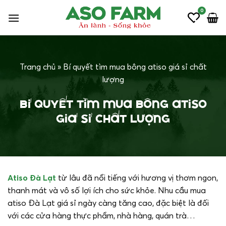
Bỏ
0
qua
nội
dung
Trang chủ
»
Bí quyết tìm mua bông atiso giá sỉ chất
lượng
Bí quyết tìm mua bông atiso
giá sỉ chất lượng
Atiso Đà Lạt
từ lâu đã nổi tiếng với hương vị thơm ngon,
thanh mát và vô số lợi ích cho sức khỏe. Nhu cầu mua
atiso Đà Lạt giá sỉ ngày càng tăng cao, đặc biệt là đối
với các cửa hàng thực phẩm, nhà hàng, quán trà…